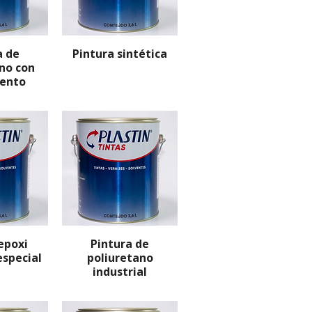
a de
Pintura sintética
no con
iento
epoxi
Pintura de
especial
poliuretano
industrial