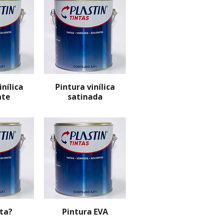
inílica
Pintura vinílica
nte
satinada
nta?
Pintura EVA