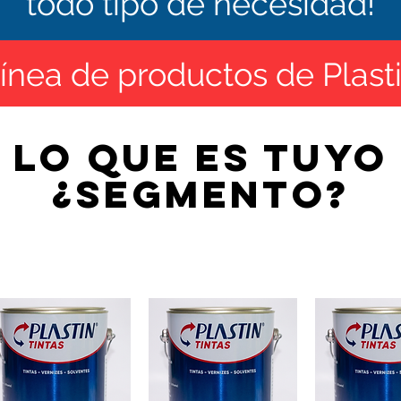
todo tipo de necesidad!
ínea de productos de Plast
lo que es tuyo
¿segmento?