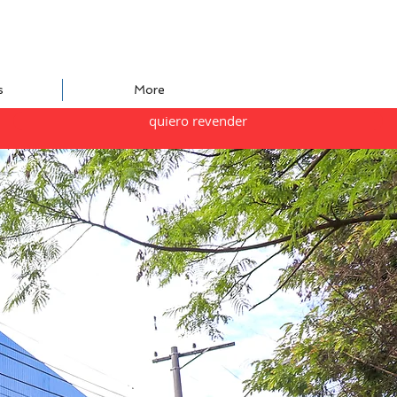
s
More
quiero revender