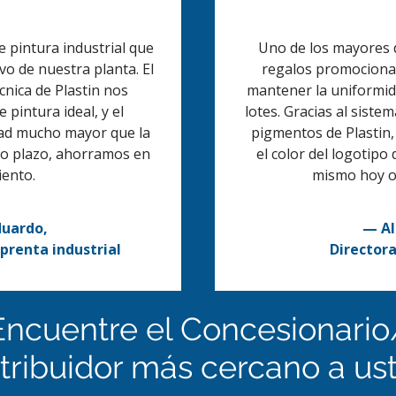
 pintura industrial que
Uno de los mayores d
vo de nuestra planta. El
regalos promocional
cnica de Plastin nos
mantener la uniformida
pintura ideal, y el
lotes. Gracias al sistem
dad mucho mayor que la
pigmentos de Plastin,
go plazo, ahorramos en
el color del logotipo 
ento.
mismo hoy o
duardo,
— Al
prenta industrial
Director
Encuentre el Concesionario
tribuidor más cercano a us