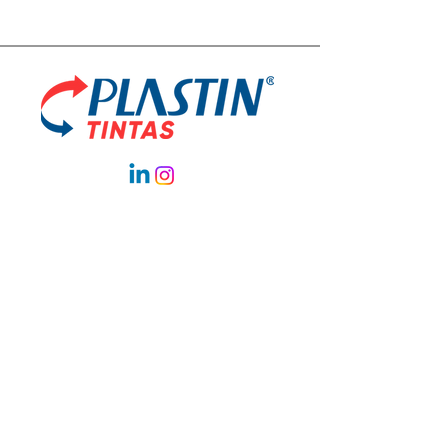
Plastin Industria y Comercio Pinturas y Barnices
Ltda.
Rua Noraldino Alves de Lima, 383
Água Chata - Guarulhos
São Paulo - CEP:
07251-170
Teléfono:
+55 (11) 2484-7000
Whatsapp
+55 (11) 94008-0538
Correo electrónico:
plastintintas@plastintintas.com.br
© 2026 Todos los derechos reservados
Plastin Tintas. Desarrollado por