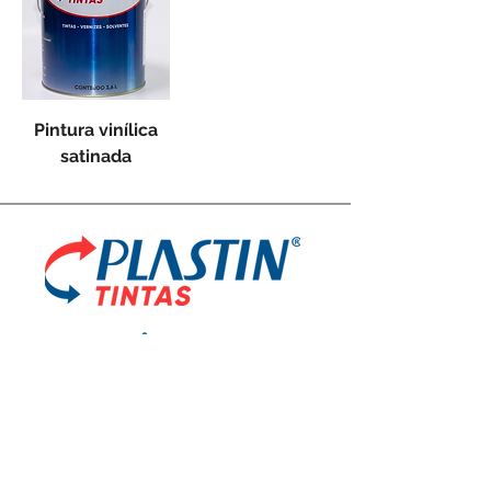
Pintura vinílica
satinada
Plastin Industria y Comercio Pinturas y Barnices
Ltda.
Rua Noraldino Alves de Lima, 383
Água Chata - Guarulhos
São Paulo - CEP:
07251-170