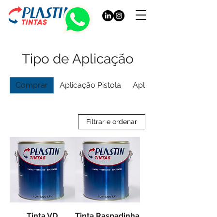
Tipo de Aplicação
Comprar
Aplicação Pistola
Aplicação Serigrafia
Filtrar e ordenar
Tinta VD
Tinta Raspadinha