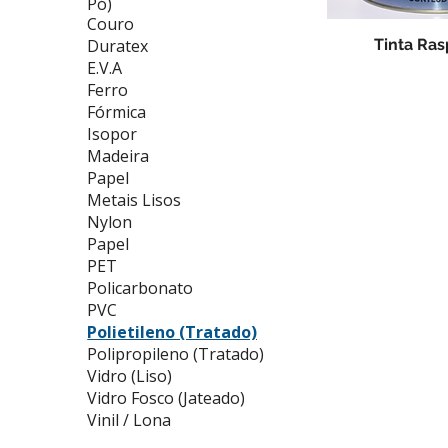
Pó)
Couro
Tinta Ra
Duratex
E.V.A
Ferro
Fórmica
Isopor
Madeira
Papel
Metais Lisos
Nylon
Papel
PET
Policarbonato
PVC
Polietileno (Tratado)
Polipropileno (Tratado)
Vidro (Liso)
Vidro Fosco (Jateado)
Vinil / Lona