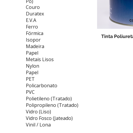
Pó)
Couro
Duratex
E.V.A
Ferro
Fórmica
Tinta Poliure
Isopor
Madeira
Papel
Metais Lisos
Nylon
Papel
PET
Policarbonato
PVC
Polietileno (Tratado)
Polipropileno (Tratado)
Vidro (Liso)
Vidro Fosco (Jateado)
Vinil / Lona