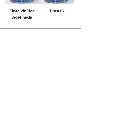
Tinta Vinílica
Tinta IS
Acetinada
Plastin Indústria e Comércio Tintas Vernizes Ltda
R. Noraldino Alves de Lima, 383 - Água Chata
Guarulhos - SP,
07251-170
Telefone: +55
(11) 2484-7000
Whatsapp +55 (11) 94008-0538
E-mail: plastintintas@plastintintas.com.br
© 2026 Todos os Direitos Reservados Plastin